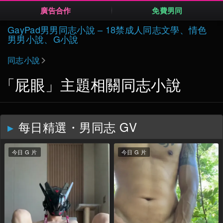
廣告合作
免費男同
Skip
GayPad男男同志小說 – 18禁成人同志文學、情色
to
男男小說、G小說
content
同志小說
「屁眼」主題相關同志小說
每日精選・男同志 GV
今日 G 片
今日 G 片