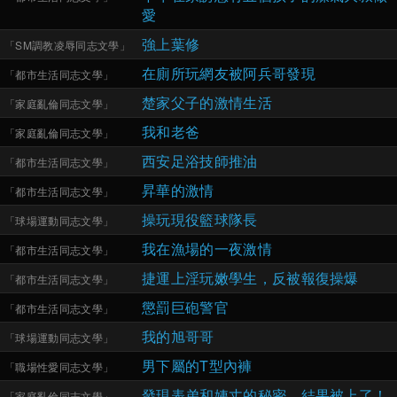
愛
強上葉修
「
SM調教凌辱同志文學
」
在廁所玩網友被阿兵哥發現
「
都市生活同志文學
」
楚家父子的激情生活
「
家庭亂倫同志文學
」
我和老爸
「
家庭亂倫同志文學
」
西安足浴技師推油
「
都市生活同志文學
」
昇華的激情
「
都市生活同志文學
」
操玩現役籃球隊長
「
球場運動同志文學
」
我在漁場的一夜激情
「
都市生活同志文學
」
捷運上淫玩嫩學生，反被報復操爆
「
都市生活同志文學
」
懲罰巨砲警官
「
都市生活同志文學
」
我的旭哥哥
「
球場運動同志文學
」
男下屬的T型內褲
「
職場性愛同志文學
」
發現表弟和姨丈的秘密，結果被上了！
「
家庭亂倫同志文學
」