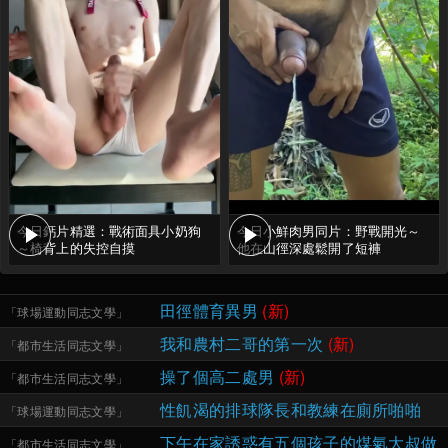
今日鈣片精選：戰術面具小奶狗
今日小鮮肉男同片：野戰開光～
～椅背上的失控自摸
他在山徑深處鬆開了短褲
田徑體育異男
(新)
「
球場運動同志文學
」
我和農村二哥的第一次
(新)
「
都市生活同志文學
」
操了個高二處男
(新)
「
都市生活同志文學
」
性飢渴的排球隊長和教練在廁所啪啪
「
球場運動同志文學
」
下午在家誘惑有五個孩子的煤氣大叔做
「
都市生活同志文學
」