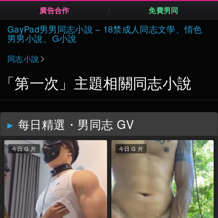
廣告合作
免費男同
Skip
GayPad男男同志小說 – 18禁成人同志文學、情色
to
男男小說、G小說
content
同志小說
「第一次」主題相關同志小說
每日精選・男同志 GV
今日 G 片
今日 G 片