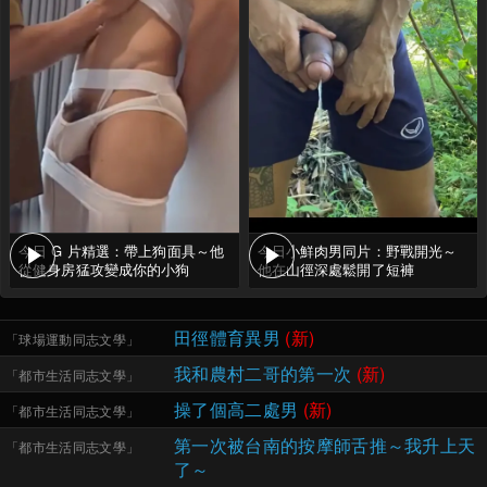
今日 G 片精選：帶上狗面具～他
今日小鮮肉男同片：野戰開光～
從健身房猛攻變成你的小狗
他在山徑深處鬆開了短褲
田徑體育異男
(新)
「
球場運動同志文學
」
我和農村二哥的第一次
(新)
「
都市生活同志文學
」
操了個高二處男
(新)
「
都市生活同志文學
」
第一次被台南的按摩師舌推～我升上天
「
都市生活同志文學
」
了～