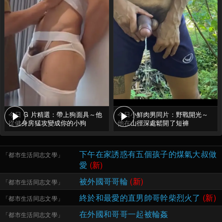
今日 G 片精選：帶上狗面具～他
今日小鮮肉男同片：野戰開光～
從健身房猛攻變成你的小狗
他在山徑深處鬆開了短褲
下午在家誘惑有五個孩子的煤氣大叔做
「
都市生活同志文學
」
愛
(新)
被外國哥哥輪
(新)
「
都市生活同志文學
」
終於和最愛的直男帥哥幹柴烈火了
(新)
「
都市生活同志文學
」
在外國和哥哥一起被輪姦
「
都市生活同志文學
」