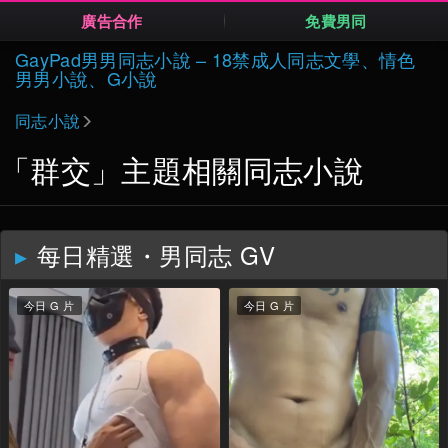
廣告合作
免費男同
Skip
GayPad男男同志小說 – 18禁成人同志文學、情色
to
男男小說、G小說
content
同志小說
「群交」主題相關同志小說
每日精選・男同志 GV
今日 G 片
今日 G 片