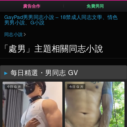
廣告合作
免費男同
Skip
GayPad男男同志小說 – 18禁成人同志文學、情色
to
男男小說、G小說
content
同志小說
「處男」主題相關同志小說
每日精選・男同志 GV
今日 G 片
今日 G 片