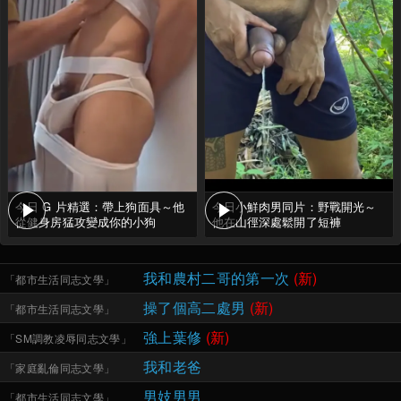
今日 G 片精選：帶上狗面具～他
今日小鮮肉男同片：野戰開光～
從健身房猛攻變成你的小狗
他在山徑深處鬆開了短褲
我和農村二哥的第一次
(新)
「
都市生活同志文學
」
操了個高二處男
(新)
「
都市生活同志文學
」
強上葉修
(新)
「
SM調教凌辱同志文學
」
我和老爸
「
家庭亂倫同志文學
」
男妓男男
「
都市生活同志文學
」