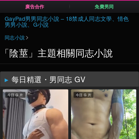
廣告合作
免費男同
Skip
GayPad男男同志小說 – 18禁成人同志文學、情色
to
男男小說、G小說
content
同志小說
「陰莖」主題相關同志小說
每日精選・男同志 GV
今日 G 片
今日 G 片