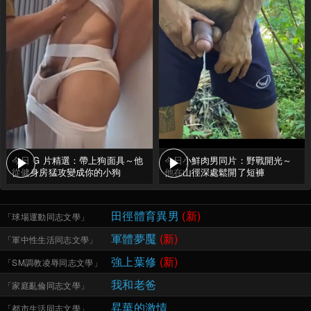
今日 G 片精選：帶上狗面具～他
今日小鮮肉男同片：野戰開光～
從健身房猛攻變成你的小狗
他在山徑深處鬆開了短褲
田徑體育異男
(新)
「
球場運動同志文學
」
軍體夢魘
(新)
「
軍中性生活同志文學
」
強上葉修
(新)
「
SM調教凌辱同志文學
」
我和老爸
「
家庭亂倫同志文學
」
昇華的激情
「
都市生活同志文學
」