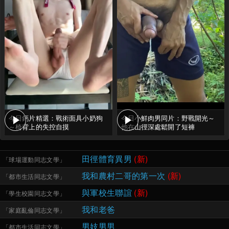
今日鈣片精選：戰術面具小奶狗
今日小鮮肉男同片：野戰開光～
～椅背上的失控自摸
他在山徑深處鬆開了短褲
田徑體育異男
(新)
「
球場運動同志文學
」
我和農村二哥的第一次
(新)
「
都市生活同志文學
」
與軍校生聯誼
(新)
「
學生校園同志文學
」
我和老爸
「
家庭亂倫同志文學
」
男妓男男
「
都市生活同志文學
」