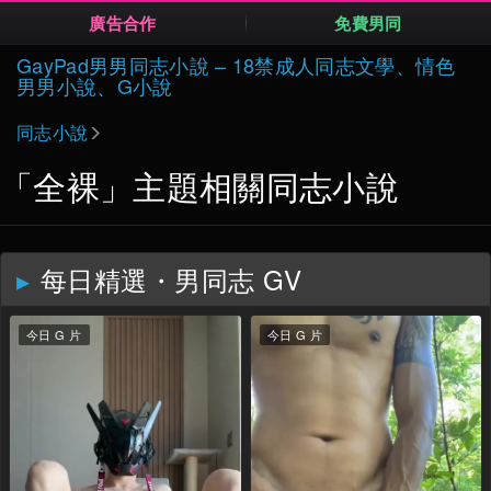
廣告合作
免費男同
Skip
GayPad男男同志小說 – 18禁成人同志文學、情色
to
男男小說、G小說
content
同志小說
「全裸」主題相關同志小說
每日精選・男同志 GV
今日 G 片
今日 G 片