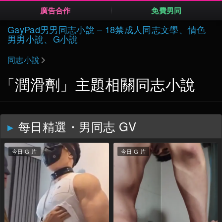
廣告合作
免費男同
Skip
GayPad男男同志小說 – 18禁成人同志文學、情色
to
男男小說、G小說
content
同志小說
「潤滑劑」主題相關同志小說
每日精選・男同志 GV
今日 G 片
今日 G 片