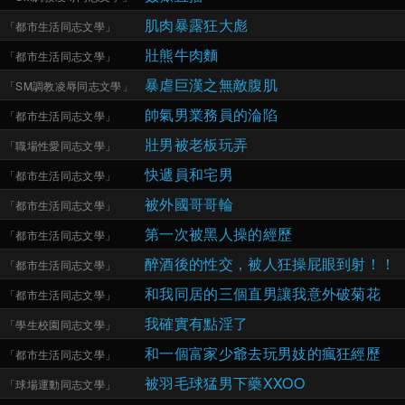
肌肉暴露狂大彪
「
都市生活同志文學
」
壯熊牛肉麵
「
都市生活同志文學
」
暴虐巨漢之無敵腹肌
「
SM調教凌辱同志文學
」
帥氣男業務員的淪陷
「
都市生活同志文學
」
壯男被老板玩弄
「
職場性愛同志文學
」
快遞員和宅男
「
都市生活同志文學
」
被外國哥哥輪
「
都市生活同志文學
」
第一次被黑人操的經歷
「
都市生活同志文學
」
醉酒後的性交，被人狂操屁眼到射！！
「
都市生活同志文學
」
和我同居的三個直男讓我意外破菊花
「
都市生活同志文學
」
我確實有點淫了
「
學生校園同志文學
」
和一個富家少爺去玩男妓的瘋狂經歷
「
都市生活同志文學
」
被羽毛球猛男下藥XXOO
「
球場運動同志文學
」