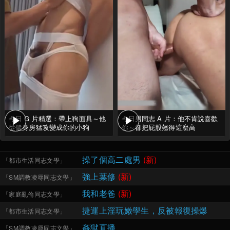
今日 G 片精選：帶上狗面具～他
今日男同志 A 片：他不肯說喜歡
從健身房猛攻變成你的小狗
你～卻把屁股翹得這麼高
操了個高二處男
(新)
「
都市生活同志文學
」
強上葉修
(新)
「
SM調教凌辱同志文學
」
我和老爸
(新)
「
家庭亂倫同志文學
」
捷運上淫玩嫩學生，反被報復操爆
「
都市生活同志文學
」
姦獄直播
「
SM調教凌辱同志文學
」